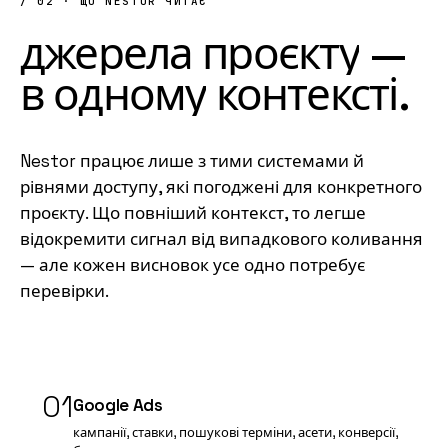
/ 02 · ЩО NESTOR ЧИТАЄ
джерела
проєкту
—
в
одному
контексті
.
Nestor працює лише з тими системами й
рівнями доступу, які погоджені для конкретного
проєкту. Що повніший контекст, то легше
відокремити сигнал від випадкового коливання
— але кожен висновок усе одно потребує
перевірки.
01
Google Ads
кампанії, ставки, пошукові терміни, асети, конверсії,