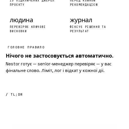
ІЗ ПІДКЛЮЧЕНИХ ДЖЕРЕЛ
ПЕРЕД КОЖНОЮ
ПРОЄКТУ
РЕКОМЕНДАЦІЄЮ
людина
журнал
ПЕРЕВІРЯЄ КЛЮЧОВІ
ФІКСУЄ РІШЕННЯ ТА
ВИСНОВКИ
РЕЗУЛЬТАТ
ГОЛОВНЕ ПРАВИЛО
Нічого не застосовується автоматично.
Nestor готує — senior-менеджер перевіряє — у вас
фінальне слово. Ліміт, лог і відкат у кожної дії.
/ TL;DR
Nestor
AI
у
6
рядках
.