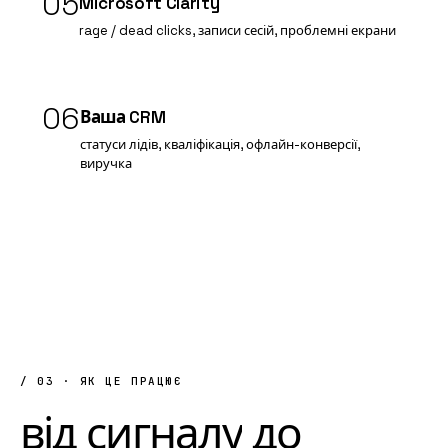
05
Microsoft Clarity
rage / dead clicks, записи сесій, проблемні екрани
06
Ваша CRM
статуси лідів, кваліфікація, офлайн-конверсії,
виручка
/ 03 · ЯК ЦЕ ПРАЦЮЄ
від
сигналу
до