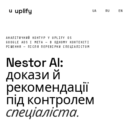
u
uplify
UA
RU
EN
Nestor AI
UPLIFY OS
Google Ads
Meta Ads
AI audit
performance m
Що таке Nestor AI і як він допомагає аналізувати Google
АНАЛІТИЧНИЙ КОНТУР У UPLIFY OS
Nestor AI — аналітичний контур усередині
UPLIFY OS
. Він пр
GOOGLE ADS І META — В ОДНОМУ КОНТЕКСТІ
РІШЕННЯ — ПІСЛЯ ПЕРЕВІРКИ СПЕЦІАЛІСТОМ
Nestor AI:
докази й
рекомендації
під контролем
спеціаліста.