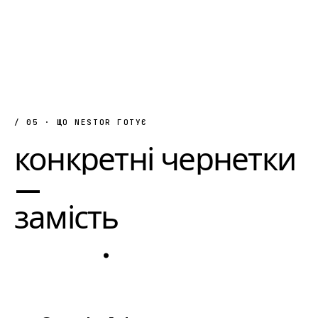
/ 05 · ЩО NESTOR ГОТУЄ
конкретні
чернетки
—
замість
загальних
порад
.