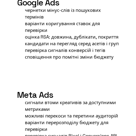
G
Google Ads
чернетки мінус-слів із пошукових
термінів
варіанти коригування ставок для
перевірки
оцінка RSA: довжина, дублікати, покриття
кандидати на перегляд серед асетів і груп
перевірка сигналів конверсій і тегів
сповіщення про помітні зміни бюджету
M
Meta Ads
сигнали втоми креативів за доступними
метриками
можливі перекоси та перетини аудиторій
варіанти перерозподілу бюджету для
перевірки
перевірка сигналів
Pixel
і Conversions API