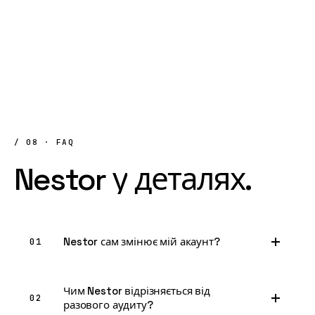
/ 08 · FAQ
Nestor
у
деталях.
Nestor сам змінює мій акаунт?
01
Чим Nestor відрізняється від
02
разового аудиту?