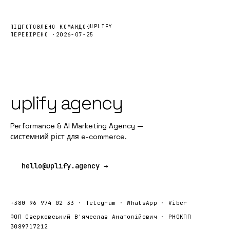
UPLIFY
ПІДГОТОВЛЕНО КОМАНДОЮ
ПЕРЕВІРЕНО ·
2026-07-25
uplify agency
Performance & AI Marketing Agency —
системний ріст для e-commerce.
hello@uplify.agency →
+380 96 974 02 33
·
Telegram
·
WhatsApp
·
Viber
ФОП Оверковський В'ячеслав Анатолійович · РНОКПП
3089717212