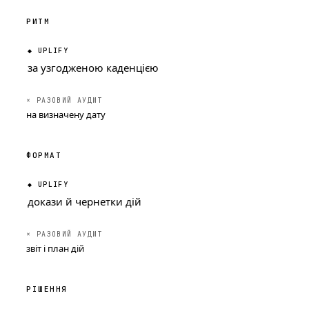
РИТМ
за узгодженою каденцією
на визначену дату
ФОРМАТ
докази й чернетки дій
звіт і план дій
РІШЕННЯ