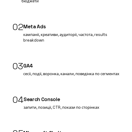
бюджети
02
Meta Ads
кампанії, креативи, аудиторії, частота, results
breakdown
03
GA4
сесії, події, воронка, канали, поведінка по сегментах
04
Search Console
запити, позиції, CTR, покази по сторінках