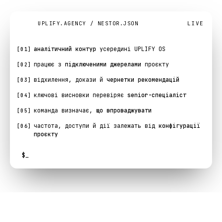
LIVE
UPLIFY.AGENCY / NESTOR.JSON
аналітичний контур
усередині UPLIFY OS
[01]
працює з
підключеними джерелами
проєкту
[02]
відхилення, докази й
чернетки рекомендацій
[03]
ключові висновки перевіряє
senior-спеціаліст
[04]
команда визначає,
що впроваджувати
[05]
частота, доступи й дії залежать від
конфігурації
[06]
проєкту
$
_