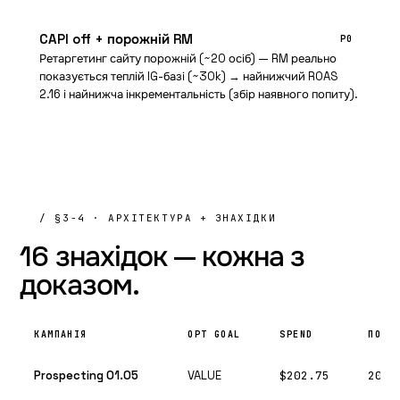
CAPI off + порожній RM
P0
Ретаргетинг сайту порожній (~20 осіб) — RM реально
показується теплій IG-базі (~30k) → найнижчий ROAS
2.16 і найнижча інкрементальність (збір наявного попиту).
/ §3-4 · АРХІТЕКТУРА + ЗНАХІДКИ
16 знахідок —
кожна з
доказом.
КАМПАНІЯ
OPT GOAL
SPEND
ПОКУ
Prospecting 01.05
VALUE
$202.75
20