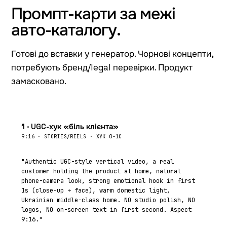
Промпт-карти
за межі
авто-каталогу.
Готові до вставки у генератор. Чорнові концепти,
потребують бренд/legal перевірки. Продукт
замасковано.
1 · UGC-хук «біль клієнта»
9:16 · STORIES/REELS · ХУК 0-1С
"Authentic UGC-style vertical video, a real
customer holding the product at home, natural
phone-camera look, strong emotional hook in first
1s (close-up + face), warm domestic light,
Ukrainian middle-class home. NO studio polish, NO
logos, NO on-screen text in first second. Aspect
9:16."