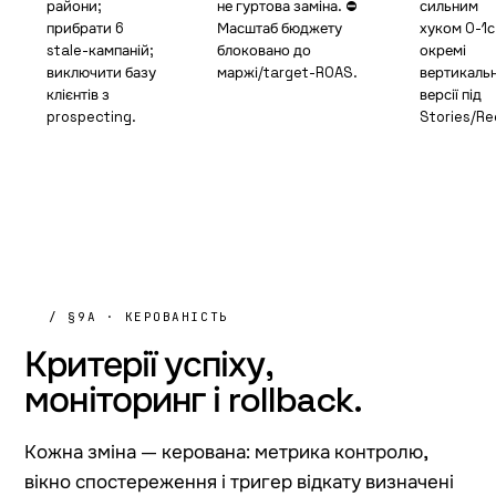
райони;
не гуртова заміна. ⛔
сильним
прибрати 6
Масштаб бюджету
хуком 0-1с
stale-кампаній;
блоковано до
окремі
виключити базу
маржі/target-ROAS.
вертикальн
клієнтів з
версії під
prospecting.
Stories/Re
/ §9A · КЕРОВАНІСТЬ
Критерії успіху,
моніторинг
і rollback.
Кожна зміна — керована: метрика контролю,
вікно спостереження і тригер відкату визначені