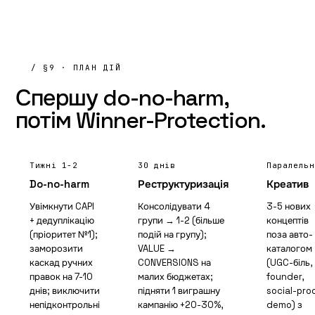
/ §9 · ПЛАН ДІЙ
Спершу do-no-harm,
потім
Winner-Protection.
Тижні 1-2
30 днів
Паралельн
Do-no-harm
Реструктуризація
Креатив
Увімкнути CAPI
Консолідувати 4
3-5 нових
+ дедуплікацію
групи → 1-2 (більше
концептів
(пріоритет №1);
подій на групу);
поза авто-
заморозити
VALUE →
каталогом
каскад ручних
CONVERSIONS на
(UGC-біль,
правок на 7-10
малих бюджетах;
founder,
днів; виключити
підняти 1 виграшну
social-proo
непідконтрольні
кампанію +20-30%,
demo) з