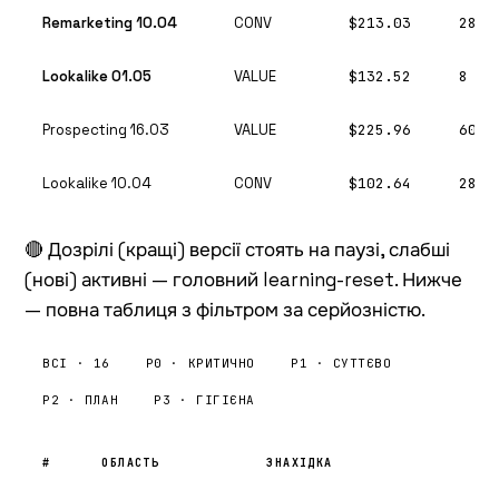
Remarketing 10.04
CONV
$213.03
28
Lookalike 01.05
VALUE
$132.52
8
Prospecting 16.03
VALUE
$225.96
60
Lookalike 10.04
CONV
$102.64
28
🔴 Дозрілі (кращі) версії стоять на паузі, слабші
(нові) активні — головний learning-reset. Нижче
— повна таблиця з фільтром за серйозністю.
ВСІ · 16
P0 · КРИТИЧНО
P1 · СУТТЄВО
P2 · ПЛАН
P3 · ГІГІЄНА
#
ОБЛАСТЬ
ЗНАХІДКА