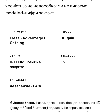
чесність, а не недоробка: ми не видаємо
modeled-цифри за факт.
ПЛАТФОРМА
ПЕРІОД
Meta ·
Advantage+
90 днів
Catalog
СТАТУС
ЗНАХІДОК
INTERIM
· гейт не
16
закрито
ВАЛІДАЦІЯ
незалежна · PASS
🔒
Знеособлено.
Назва, домен, ніша, бренди, засновник і ID
(акаунт / Pixel / каталог) видалені. Це справжній звіт —