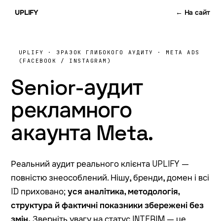
UPLIFY
← На сайт
Meta Ads
Facebook Ads
Instagram Ads
Advantage+
CAPI
ROA
Як виглядає глибокий аудит Meta Ads (Facebook/Instag
UPLIFY · ЗРАЗОК ГЛИБОКОГО АУДИТУ · META ADS
Реальний (знеособлений) senior-аудит рекламного акаунта
(FACEBOOK / INSTAGRAM)
Senior-аудит
рекламного
акаунта
Meta.
Реальний аудит реального клієнта UPLIFY —
повністю знеособлений. Нішу, бренди, домен і всі
ID приховано;
уся аналітика, методологія,
структура й фактичні показники збережені без
змін.
Зверніть увагу на статус INTERIM — це