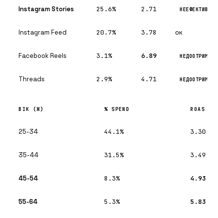
F14
Інкрементальність
Жодного holdout/lift-тесту; ROAS
Instagram Stories
25.6%
2.71
інкрементальний.
НЕЕФЕКТИВНІС
Instagram Feed
20.7%
3.78
ок
F15
Гігієна
6 «ACTIVE» трафік-кампаній 2024
минулому — сміття → PAUSED.
Facebook Reels
3.1%
6.89
НЕДООТРИМУЄ
F16
Каталог
smart_pse вимкнено; покриття p
перевірити (Catalog API закрити
Threads
2.9%
4.71
НЕДООТРИМУЄ
ВІК (Ж)
% SPEND
ROAS
25-34
44.1%
3.30
35-44
31.5%
3.49
45-54
8.3%
4.93
55-64
5.3%
5.83