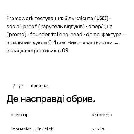
Framework тестування: біль клієнта (UGC) ·
social-proof (карусель відгуків) · офер/ціна
(promo) · founder talking-head · demo-фактура —
з сильним хуком 0-1 сек. Виконувані картки →
вкладка «Креативи» в OS.
/ §7 · ВОРОНКА
Де насправді
обрив.
ПЕРЕХІД
КОНВЕРСІЯ
ОЦ
Impression → link click
2.72%
нор