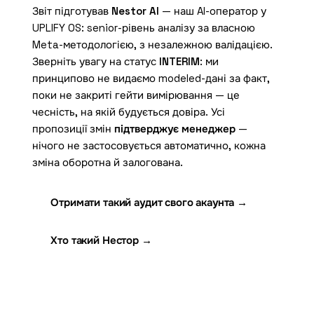
Звіт підготував
Nestor AI
— наш AI-оператор у
UPLIFY OS: senior-рівень аналізу за власною
Meta-методологією, з незалежною валідацією.
Зверніть увагу на статус
INTERIM
: ми
принципово не видаємо modeled-дані за факт,
поки не закриті гейти вимірювання — це
чесність, на якій будується довіра. Усі
пропозиції змін
підтверджує менеджер
—
нічого не застосовується автоматично, кожна
зміна оборотна й залогована.
Отримати такий аудит свого акаунта →
Хто такий Нестор →