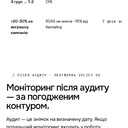
4 груп → 1-2
CPA
+20-30% на
ROAS не нижче −15% від
7 днів за к
виграшну
базлайну
кампанію
/ ПІСЛЯ АУДИТУ · ПЛАТФОРМА UPLIFY OS
Моніторинг після аудиту
— за погодженим
контуром.
Аудит — це знімок на визначену дату. Якщо
подальший моніторинг входить у роботу,