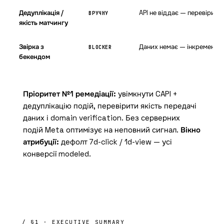
Дедуплікація /
API не віддає — перевірит
ВРУЧНУ
якість матчингу
Звірка з
Даних немає — інкремента
BLOCKER
бекендом
Пріоритет №1 ремедіації:
увімкнути CAPI +
дедуплікацію подій, перевірити якість передачі
даних і domain verification. Без серверних
подій Meta оптимізує на неповний сигнал.
Вікно
атрибуції:
дефолт 7d-click / 1d-view — усі
конверсії modeled.
/ §1 · EXECUTIVE SUMMARY