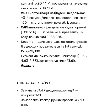
кампанії (5.90 / 4.71) поставили на паузу, нові
«вчаться» (3.86 / 1.75).
VALUE-оптимізація на $5/день недосяжна:
~3-4 покупки/тиждень при порозі навчання
≈50 — система ніколи не стабілізується.
CAPI вимкнено
+ ретаргетинг-пули порожні
(~20 осіб) → RM реально збирає теплу IG-
базу, найнижчий ROAS 2.16.
Креатив — один авто-шаблон каталогу на всі
8 відео, хук провалюється на 1-й секунді.
Скор 32/100.
Сегмент 45-64 конвертить найкраще (ROAS
4.93-5.83), але отримує лише
13.6%
бюджету
.
3 ПЕРШІ ДІЇ (P0/P1)
Увімкнути CAPI + дедуплікацію подій —
пріоритет №1.
Заморозити каскад ручних правок на 7-10
днів.