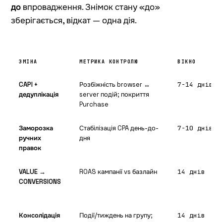
до
впровадження. Знімок стану «до»
зберігається, відкат — одна дія.
ЗМІНА
МЕТРИКА КОНТРОЛЮ
ВІКНО
CAPI +
Розбіжність browser ↔
7-14 днів
дедуплікація
server подій; покриття
Purchase
Заморозка
Стабілізація CPA день-до-
7-10 днів
ручних
дня
правок
VALUE →
ROAS кампанії vs базлайн
14 днів
CONVERSIONS
Консолідація
Події/тиждень на групу;
14 днів