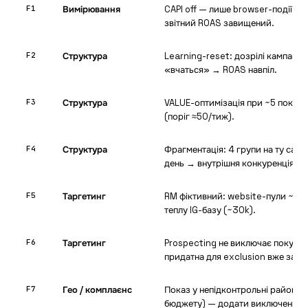
F1
Вимірювання
CAPI off — лише browser-події; к
звітний ROAS завищений.
F2
Структура
Learning-reset: дозрілі кампанії н
«вчаться» → ROAS навпіл.
F3
Структура
VALUE-оптимізація при ~5 покуп
(поріг ≈50/тиж).
F4
Структура
Фрагментація: 4 групи на ту саму
день → внутрішня конкуренція.
F5
Таргетинг
RM фіктивний: website-пули ~20 
теплу IG-базу (~30k).
F6
Таргетинг
Prospecting не виключає покупців
придатна для exclusion вже зара
F7
Гео / комплаєнс
Показ у непідконтрольні райони 
бюджету) — додати виключення.