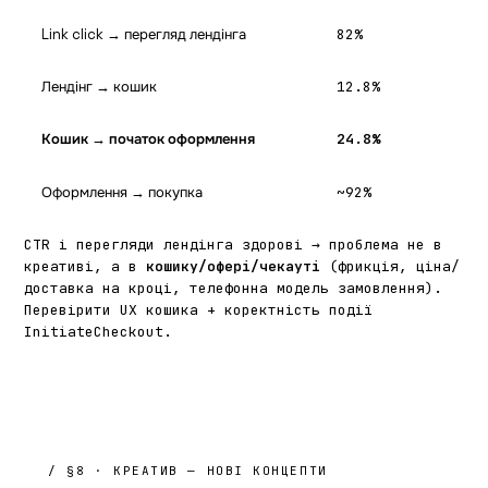
Link click → перегляд лендінга
82%
С
Лендінг → кошик
12.8%
пр
Кошик → початок оформлення
24.8%
Г
Оформлення → покупка
~92%
С
CTR і перегляди лендінга здорові → проблема не в
креативі, а в
кошику/офері/чекауті
(фрикція, ціна/
доставка на кроці, телефонна модель замовлення).
Перевірити UX кошика + коректність події
InitiateCheckout.
/ §8 · КРЕАТИВ — НОВІ КОНЦЕПТИ