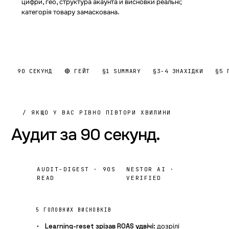
цифри, гео, структура акаунта й висновки реальні;
категорія товару замаскована.
90 СЕКУНД
🔴 ГЕЙТ
§1 SUMMARY
§3-4 ЗНАХІДКИ
§5 
/ ЯКЩО У ВАС РІВНО ПІВТОРИ ХВИЛИНИ
Аудит за
90 секунд.
AUDIT-DIGEST · 90S
NESTOR AI ·
READ
VERIFIED
5 ГОЛОВНИХ ВИСНОВКІВ
Learning-reset зрізав ROAS удвічі:
дозрілі