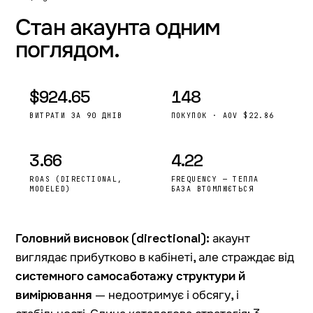
Стан акаунта
одним
поглядом.
$924.65
148
ВИТРАТИ ЗА 90 ДНІВ
ПОКУПОК · AOV $22.86
3.66
4.22
ROAS (DIRECTIONAL,
FREQUENCY — ТЕПЛА
MODELED)
БАЗА ВТОМЛЮЄТЬСЯ
Головний висновок (directional):
акаунт
виглядає прибутково в кабінеті, але страждає від
системного самосаботажу структури й
вимірювання
— недоотримує і обсягу, і