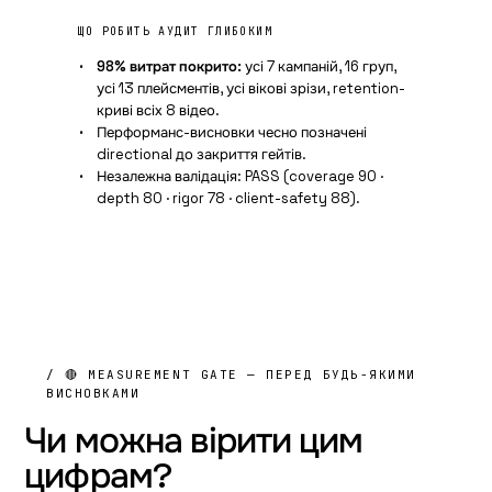
ЩО РОБИТЬ АУДИТ ГЛИБОКИМ
98% витрат покрито:
усі 7 кампаній, 16 груп,
усі 13 плейсментів, усі вікові зрізи, retention-
криві всіх 8 відео.
Перформанс-висновки чесно позначені
directional до закриття гейтів.
Незалежна валідація: PASS (coverage 90 ·
depth 80 · rigor 78 · client-safety 88).
/ 🔴 MEASUREMENT GATE — ПЕРЕД БУДЬ-ЯКИМИ
ВИСНОВКАМИ
Чи можна вірити
цим
цифрам?