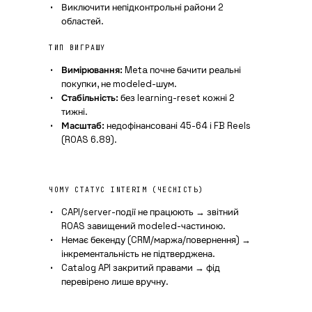
Виключити непідконтрольні райони 2
областей.
ТИП ВИГРАШУ
Вимірювання:
Meta почне бачити реальні
покупки, не modeled-шум.
Стабільність:
без learning-reset кожні 2
тижні.
Масштаб:
недофінансовані 45-64 і FB Reels
(ROAS 6.89).
ЧОМУ СТАТУС INTERIM (ЧЕСНІСТЬ)
CAPI/server-події не працюють → звітний
ROAS завищений modeled-частиною.
Немає бекенду (CRM/маржа/повернення) →
інкрементальність не підтверджена.
Catalog API закритий правами → фід
перевірено лише вручну.