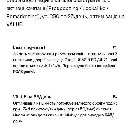
стабільності. Єдина каталогова стратегія: 3
активні кампанії (Prospecting / Lookalike /
Remarketing), усі CBO по $5/день, оптимізація на
VALUE.
Learning-reset
P1
Замість масштабувати робочі кампанії — створили нові й
поставили дозрілі на паузу. Старі: ROAS
5.90 / 4.71
; нові
ще «вчаться»: 3.86 / 1.75. Перезапуск фактично
зрізав
ROAS удвічі
.
VALUE на $5/день
P1
Оптимізація на цінність потребує великого обсягу подій;
при ~3-4 покупках/тиждень (поріг ≈50/тиж) система
ніколи не вийде з навчання. Мінімум для виходу ≈
$45/
день
.