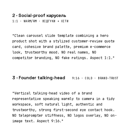
2 · Social-proof карусель
1:1 · WARM/RM · ВІДГУКИ + ХІТИ
"Clean carousel slide template combining a hero
product shot with a stylized customer-review quote
card, cohesive brand palette, premium e-commerce
look, trustworthy mood. NO real names, NO
competitor branding, NO fake ratings. Aspect 1:1."
3 · Founder talking-head
9:16 · COLD · BRAND-TRUST
"Vertical talking-head video of a brand
representative speaking warmly to camera in a tidy
workspace, soft natural light, authentic and
trustworthy, strong first-second eye contact hook.
NO teleprompter stiffness, NO logos overlay, NO on-
image text. Aspect 9:16."