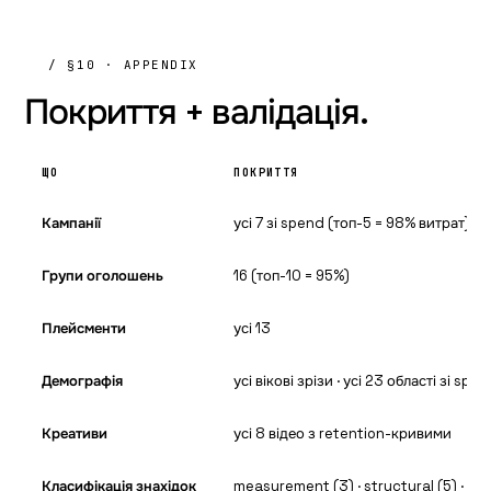
/ §10 · APPENDIX
Покриття +
валідація.
ЩО
ПОКРИТТЯ
Кампанії
усі 7 зі spend (топ-5 = 98% витрат)
Групи оголошень
16 (топ-10 = 95%)
Плейсменти
усі 13
Демографія
усі вікові зрізи · усі 23 області зі spe
Креативи
усі 8 відео з retention-кривими
Класифікація знахідок
measurement (3) · structural (5) · crea