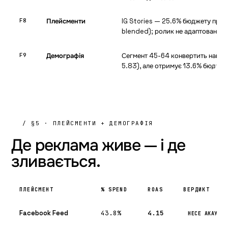
F8
Плейсменти
IG Stories — 25.6% бюджету при 
blended); ролик не адаптовано п
F9
Демографія
Сегмент 45-64 конвертить найкр
5.83), але отримує 13.6% бюджет
F10
Креатив
Один авто-шаблон на всі відео, х
секунді, нуль різноманіття — ско
/ §5 · ПЛЕЙСМЕНТИ + ДЕМОГРАФІЯ
F11
Воронка
Головний обрив ATC → InitiateC
кошик/чекаут, не креатив.
Де реклама живе —
і де
зливається.
F12
Білінг
Статус акаунта «миготів» 10×, 2
limit → троттлінг доставки.
ПЛЕЙСМЕНТ
% SPEND
ROAS
ВЕРДИКТ
F13
Зміни
Надмірне ручне втручання (переза
дублі) — головна причина нестабі
Facebook Feed
43.8%
4.15
НЕСЕ АКАУНТ