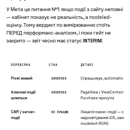
У Meta це питання №1: якщо події з сайту неповні
— кабінет показує не реальність, а modeled-
оцінку. Тому вердикт по вимірюванню стоїть
ПЕРЕД перформанс-аналізом, і поки гейт не
закрито — звіт чесно має статус
INTERIM
.
ПЕРЕВІРКА
СТАН
ДЕТАЛІ
Pixel живий
Спрацьовує, automatic mat
OBSERVED
Ключові події
PageView / ViewContent / 
OBSERVED
шлються
Purchase присутні
CAPI / server-
Лише browser-події — серв
НЕ ПРАЦЮЄ
події
недозвітування iOS, заниж
modeled-ROAS