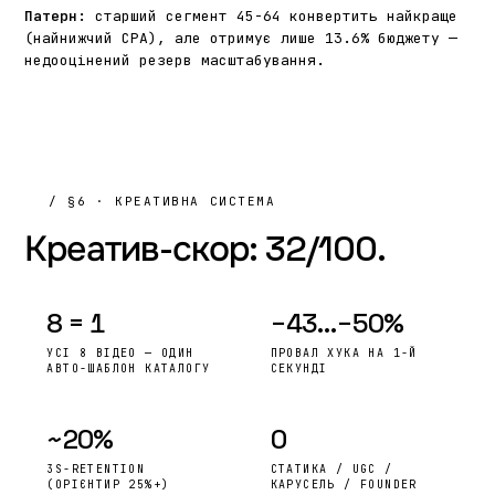
Патерн:
старший сегмент 45-64 конвертить найкраще
(найнижчий CPA), але отримує лише 13.6% бюджету —
недооцінений резерв масштабування.
/ §6 · КРЕАТИВНА СИСТЕМА
Креатив-скор:
32/100.
8 = 1
−43…−50%
УСІ 8 ВІДЕО — ОДИН
ПРОВАЛ ХУКА НА 1-Й
АВТО-ШАБЛОН КАТАЛОГУ
СЕКУНДІ
~20%
0
3S-RETENTION
СТАТИКА / UGC /
(ОРІЄНТИР 25%+)
КАРУСЕЛЬ / FOUNDER