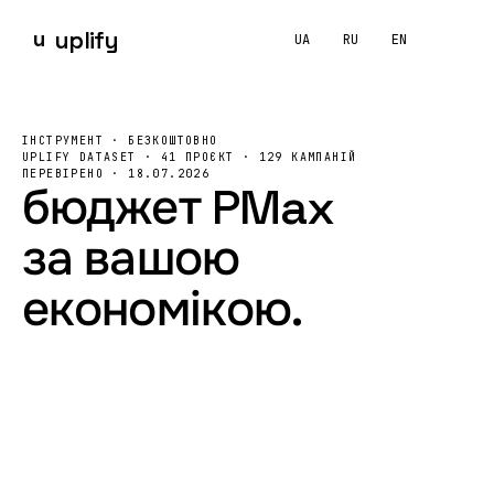
u
uplify
UA
RU
EN
Performance Max
budget
PMax
minimum budget
Google Ad
ІНСТРУМЕНТ · БЕЗКОШТОВНО
UPLIFY DATASET · 41 ПРОЄКТ · 129 КАМПАНІЙ
ПЕРЕВІРЕНО · 18.07.2026
бюджет PMax
за
вашою
економікою.