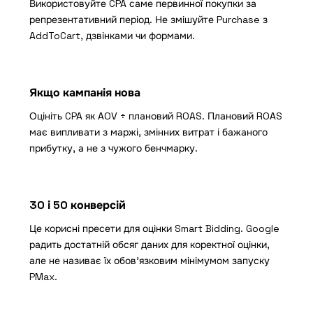
Використовуйте CPA саме первинної покупки за
репрезентативний період. Не змішуйте Purchase з
AddToCart
, дзвінками чи формами.
Якщо кампанія нова
Оцініть CPA як AOV ÷ плановий ROAS. Плановий ROAS
має випливати з маржі, змінних витрат і бажаного
прибутку, а не з чужого бенчмарку.
30 і 50 конверсій
Це корисні пресети для оцінки Smart Bidding. Google
радить достатній обсяг даних для коректної оцінки,
але не називає їх обовʼязковим мінімумом запуску
PMax.