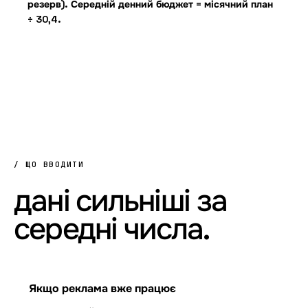
резерв). Середній денний бюджет = місячний план
÷ 30,4.
/ ЩО ВВОДИТИ
дані
сильніші
за
середні
числа.
Якщо реклама вже працює