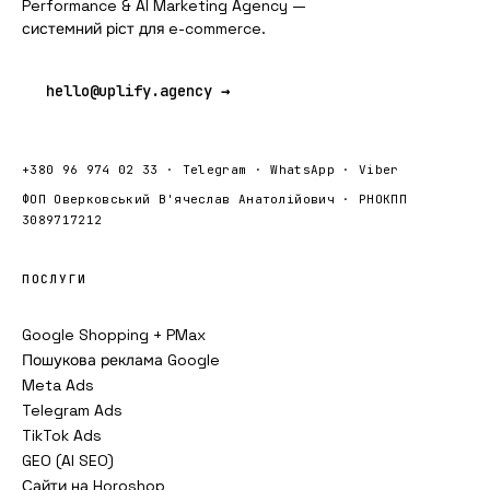
Performance & AI Marketing Agency —
системний ріст для e-commerce.
hello@uplify.agency →
+380 96 974 02 33
·
Telegram
·
WhatsApp
·
Viber
ФОП Оверковський В'ячеслав Анатолійович · РНОКПП
3089717212
ПОСЛУГИ
Google Shopping + PMax
Пошукова реклама Google
Meta Ads
Telegram Ads
TikTok Ads
GEO (AI SEO)
Сайти на Horoshop