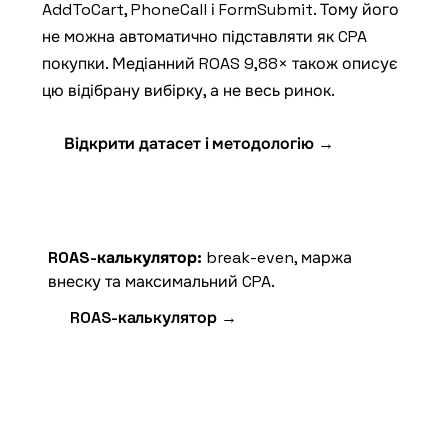
AddToCart, PhoneCall і FormSubmit. Тому його
не можна автоматично підставляти як CPA
покупки. Медіанний ROAS 9,88× також описує
цю відібрану вибірку, а не весь ринок.
Відкрити датасет і методологію →
ROAS-калькулятор:
break-even, маржа
внеску та максимальний CPA.
ROAS-калькулятор →