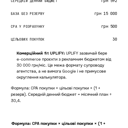
грн 592
СЕРЕДНІЙ ДЕННИЙ БЮДЖЕТ
грн 15 000
БАЗА БЕЗ РЕЗЕРВУ
грн 500
CPA У РОЗРАХУНКУ
30
ЦІЛЬОВИХ ПОКУПОК
Комерційний fit UPLIFY:
UPLIFY зазвичай бере
e-commerce проєкти з рекламним бюджетом від
30 000 грн/міс. Це межа формату супроводу
агентства, а не вимога Google і не примусове
округлення калькулятора.
Формула: CPA покупки × цільові покупки × (1 +
резерв). Середній денний бюджет = місячний план ÷
30,4.
Формула: CPA покупки × цільові покупки × (1 +