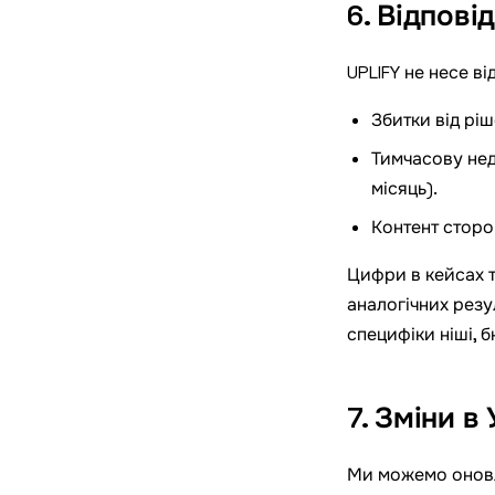
6. Відпові
UPLIFY не несе ві
Збитки від ріш
Тимчасову нед
місяць).
Контент сторон
Цифри в кейсах т
аналогічних резу
специфіки ніші, 
7. Зміни в
Ми можемо оновлю