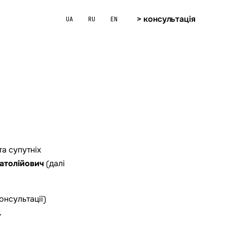
> консультація
UA
RU
EN
овідальність і юрисдикцію.
та супутніх
атолійович
(далі
онсультації)
.