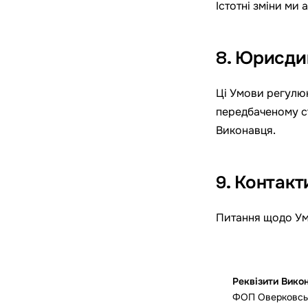
Істотні зміни ми 
8. Юрисди
Ці Умови регулю
передбаченому ст
Виконавця.
9. Контакт
Питання щодо У
Реквізити Вико
ФОП Оверковськ