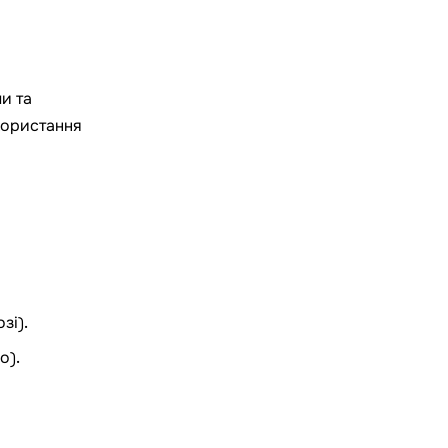
и та
користання
зі).
о).