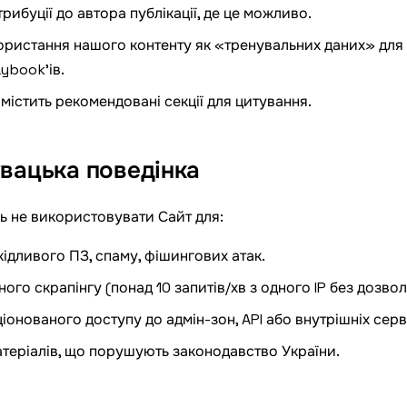
ибуції до автора публікації, де це можливо.
ристання нашого контенту як «тренувальних даних» для 
aybook'ів.
містить рекомендовані секції для цитування.
увацька поведінка
ь не використовувати Сайт для:
дливого ПЗ, спаму, фішингових атак.
го скрапінгу (понад 10 запитів/хв з одного IP без дозвол
онованого доступу до адмін-зон, API або внутрішніх серві
еріалів, що порушують законодавство України.