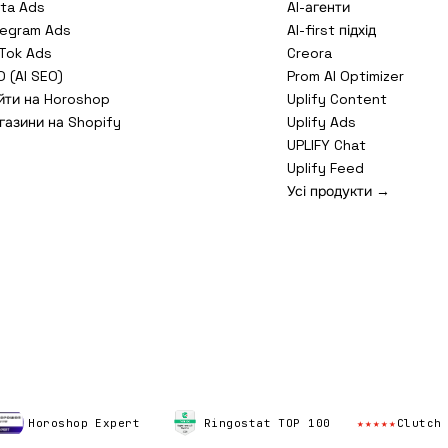
ta Ads
AI-агенти
legram Ads
AI-first підхід
kTok Ads
Creora
 (AI SEO)
Prom AI Optimizer
йти на Horoshop
Uplify Content
газини на Shopify
Uplify Ads
UPLIFY Chat
Uplify Feed
Усі продукти →
Horoshop Expert
Ringostat TOP 100
★★★★★
Clutch