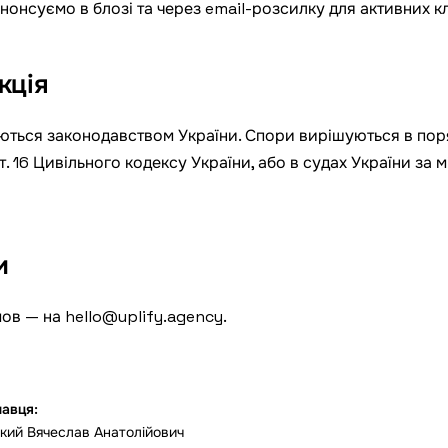
анонсуємо в блозі та через email-розсилку для активних кл
кція
ються законодавством України. Спори вирішуються в пор
. 16 Цивільного кодексу України, або в судах України за м
и
мов — на
hello@uplify.agency
.
навця:
ий Вячеслав Анатолійович