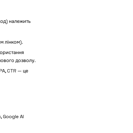
код) належить
м лінком).
икористання
мового дозволу.
CPA, CTR — це
c, Google
AI