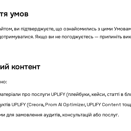
ття умов
йтом, ви підтверджуєте, що ознайомились з цими Умовам
 дотримуватися. Якщо ви не погоджуєтесь — припиніть ви
ний контент
но:
атеріали про послуги UPLIFY (плейбуки, кейси, статті в бло
ктів UPLIFY (Creora, Prom AI Optimizer, UPLIFY Content тощ
ми для замовлення аудитів, консультацій або послуг.