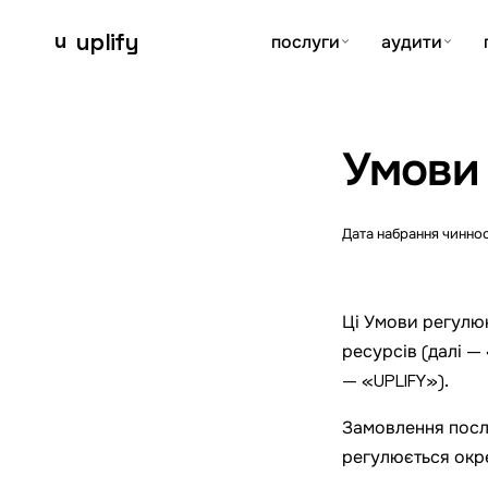
u
uplify
послуги
аудити
Що регулюють Умови використання UPLIFY?
Умови
Умови регулюють використання сайту, контенту й форм UPL
Дата набрання чинно
Ці Умови регулю
ресурсів (далі —
— «UPLIFY»).
Замовлення послу
регулюється ок