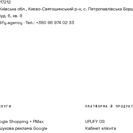
17212
Київська обл., Києво-Святошинський р-н, с. Петропавлівська Борщ
д. 6, кв. 9
lify.agency
· Тел.:
+380 96 974 02 33
СЛУГИ
ПЛАТФОРМА Й ПРОДУК
ogle Shopping + PMax
UPLIFY OS
шукова реклама Google
Кабінет клієнта