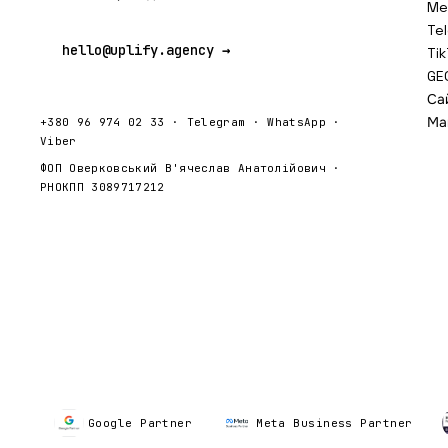
Me
Te
hello@uplify.agency →
Ti
GEO
Са
Ма
+380 96 974 02 33
·
Telegram
·
WhatsApp
·
Viber
ФОП Оверковський В'ячеслав Анатолійович ·
РНОКПП 3089717212
Google Partner
Meta Business Partner