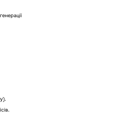
генерації
у).
сів.