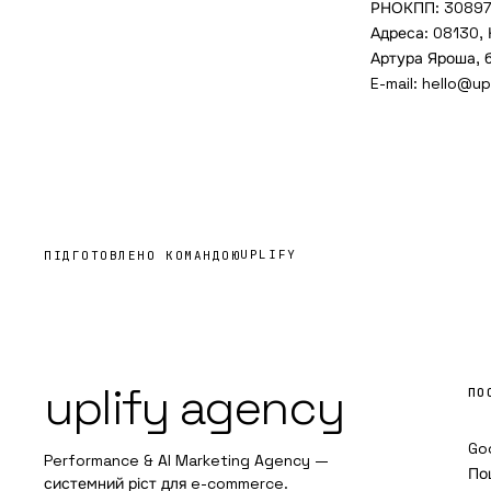
РНОКПП: 30897
Адреса: 08130, 
Артура Яроша, бу
E-mail:
hello@up
UPLIFY
ПІДГОТОВЛЕНО КОМАНДОЮ
uplify agency
ПО
Go
Performance & AI Marketing Agency —
По
системний ріст для e-commerce.