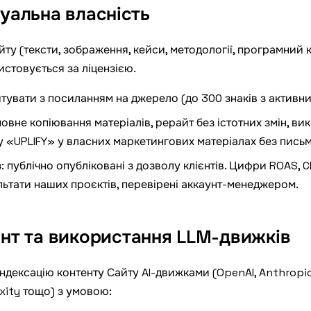
туальна власність
йту (тексти, зображення, кейси, методології, програмний 
истовується за ліцензією.
итувати з посиланням на джерело (до 300 знаків з активни
 повне копіювання матеріалів, рерайт без істотних змін, в
 «UPLIFY» у власних маркетингових матеріалах без пись
в
: публічно опубліковані з дозволу клієнтів. Цифри
ROAS
, 
льтати наших проєктів, перевірені аккаунт-менеджером.
тент та використання LLM-движків
індексацію контенту Сайту AI-движками (OpenAI, Anthropi
exity тощо) з умовою: