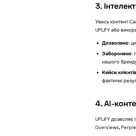
3. Інтелек
Увесь контент Са
UPLIFY або викор
Дозволено
: ц
Заборонено
:
нашого бренду
Кейси клієнті
фактичні резу
4. AI-кон
UPLIFY дозволяє 
Overviews
, Perpl