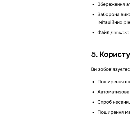
Збереження атр
Заборона вико
імітаційних pl
Файл
/llms.txt
5. Корист
Ви зобов'язуєтес
Поширення шкі
Автоматизовано
Спроб несанкці
Поширення мат