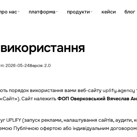
про нас
платформа
продукти
кейси
блог
 використання
IFY, інтелектуальну власність, допустиму поведінку, відп
сті: 2026-05-24
Версія: 2.0
ють порядок використання вами веб-сайту
uplify.agency
 «Сайт»). Сайт належить
ФОП Оверковський Вячеслав Ан
г UPLIFY (запуск реклами, налаштування сайтів, аудити, к
ремою
Публічною офертою
або індивідуальним договором