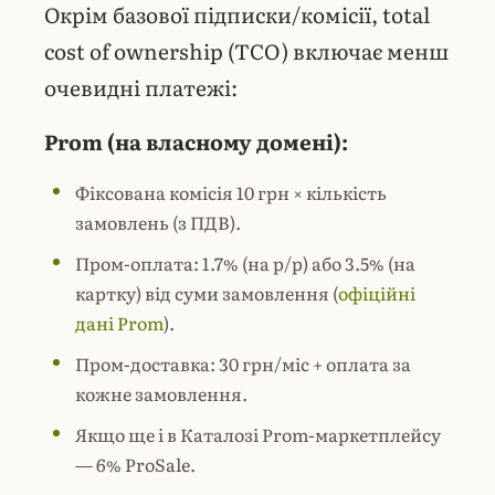
Окрім базової підписки/комісії, total
cost of ownership (TCO) включає менш
очевидні платежі:
Prom (на власному домені):
Фіксована комісія 10 грн × кількість
замовлень (з ПДВ).
Пром-оплата: 1.7% (на р/р) або 3.5% (на
картку) від суми замовлення (
офіційні
дані Prom
).
Пром-доставка: 30 грн/міс + оплата за
кожне замовлення.
Якщо ще і в Каталозі Prom-маркетплейсу
— 6% ProSale.