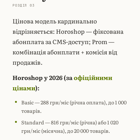
Цінова модель кардинально
відрізняється: Horoshop — фіксована
абонплата за CMS-доступ; Prom —
комбінація абонплати + комісія від
продажів.
Horoshop у 2026 (за
офіційними
цінами
):
Basic — 288 грн/міс (річна оплата), до 1 000
товарів.
Standard — 816 грн/міс (річна) або 1 020
грн/міс (місячна), до 20 000 товарів.