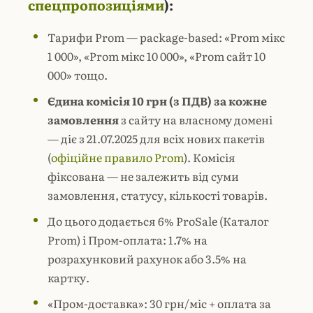
спецпропозиціями
):
Тарифи Prom — package-based: «Prom мікс
1 000», «Prom мікс 10 000», «Prom сайт 10
000» тощо.
Єдина комісія 10 грн (з ПДВ) за кожне
замовлення
з сайту на власному домені
— діє з 21.07.2025 для всіх нових пакетів
(
офіційне правило Prom
). Комісія
фіксована — не залежить від суми
замовлення, статусу, кількості товарів.
До цього додається 6% ProSale (Каталог
Prom) і Пром-оплата: 1.7% на
розрахунковий рахунок або 3.5% на
картку.
«Пром-доставка»: 30 грн/міс + оплата за