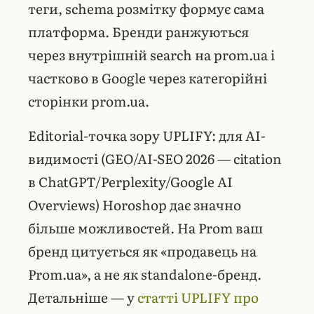
теги, schema розмітку формує сама
платформа. Бренди ранжуються
через внутрішній search на prom.ua і
частково в Google через категорійні
сторінки prom.ua.
Editorial-точка зору UPLIFY: для AI-
видимості (GEO/AI-SEO 2026 — citation
в ChatGPT/Perplexity/Google
AI
Overviews
) Horoshop дає значно
більше можливостей. На Prom ваш
бренд цитується як «продавець на
Prom.ua», а не як standalone-бренд.
Детальніше — у
статті UPLIFY про