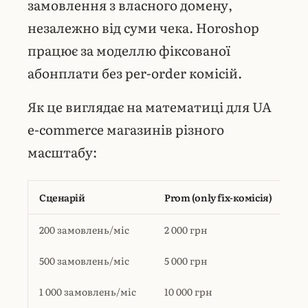
замовлення з власного домену,
незалежно від суми чека. Horoshop
працює за моделлю фіксованої
абонплати без per-order комісій.
Як це виглядає на математиці для UA
e-commerce магазинів різного
масштабу:
Сценарій
Prom (only fix-комісія)
Ho
200 замовлень/міс
2 000 грн
St
500 замовлень/міс
5 000 грн
St
1 000 замовлень/міс
10 000 грн
St