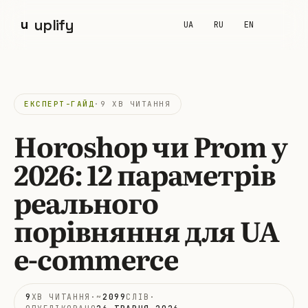
u
uplify
UA
RU
EN
Головна
·
Блог
·
Horoshop
чи Prom у 2026: 12 параметрів
ЕКСПЕРТ-ГАЙД
·
9 ХВ ЧИТАННЯ
Horoshop чи Prom у
2026:
12 параметрів
реального
порівняння для UA
e-commerce
9
ХВ ЧИТАННЯ
·
~
2099
СЛІВ
·