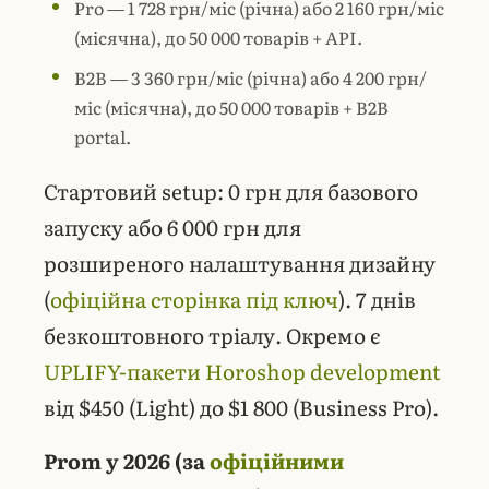
Pro — 1 728 грн/міс (річна) або 2 160 грн/міс
(місячна), до 50 000 товарів + API.
B2B — 3 360 грн/міс (річна) або 4 200 грн/
міс (місячна), до 50 000 товарів + B2B
portal.
Стартовий setup: 0 грн для базового
запуску або 6 000 грн для
розширеного налаштування дизайну
(
офіційна сторінка під ключ
). 7 днів
безкоштовного тріалу. Окремо є
UPLIFY-пакети Horoshop development
від $450 (Light) до $1 800 (Business Pro).
Prom у 2026 (за
офіційними