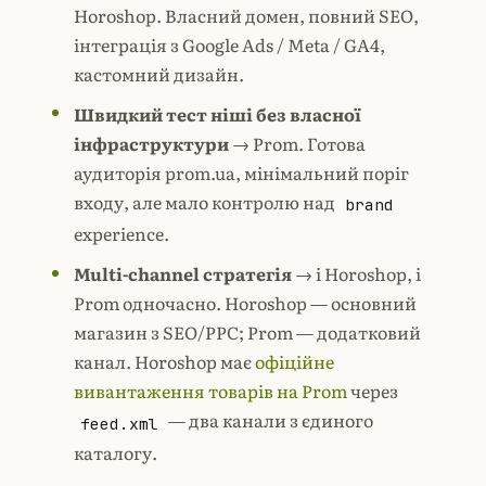
Horoshop. Власний домен, повний SEO,
інтеграція з Google Ads / Meta /
GA4
,
кастомний дизайн.
Швидкий тест ніші без власної
інфраструктури
→ Prom. Готова
аудиторія prom.ua, мінімальний поріг
входу, але мало контролю над
brand
experience.
Multi-channel стратегія
→ і Horoshop, і
Prom одночасно. Horoshop — основний
магазин з SEO/PPC; Prom — додатковий
канал. Horoshop має
офіційне
вивантаження товарів на Prom
через
— два канали з єдиного
feed.xml
каталогу.