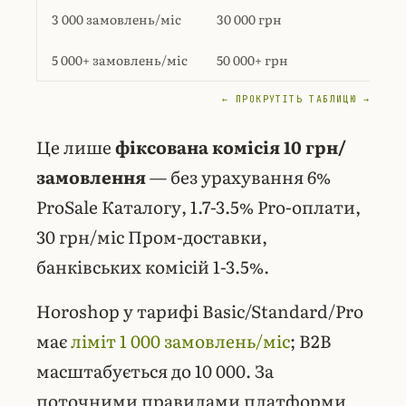
3 000 замовлень/міс
30 000 грн
Pr
5 000+ замовлень/міс
50 000+ грн
Pro
← ПРОКРУТІТЬ ТАБЛИЦЮ →
Це лише
фіксована комісія 10 грн/
замовлення
— без урахування 6%
ProSale Каталогу, 1.7-3.5% Pro-оплати,
30 грн/міс Пром-доставки,
банківських комісій 1-3.5%.
Horoshop у тарифі Basic/Standard/Pro
має
ліміт 1 000 замовлень/міс
; B2B
масштабується до 10 000. За
поточними правилами платформи