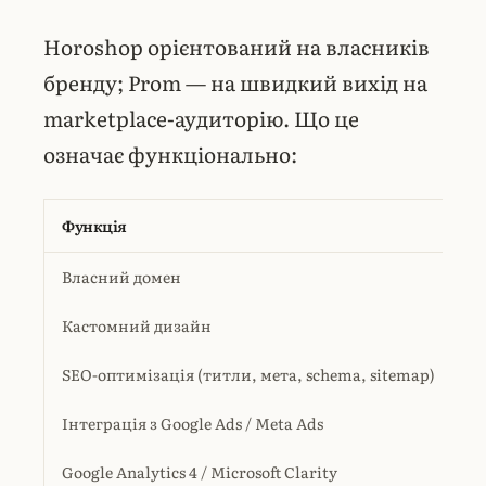
Horoshop орієнтований на власників
бренду; Prom — на швидкий вихід на
marketplace-аудиторію. Що це
означає функціонально:
Функція
H
Власний домен
Т
Кастомний дизайн
Та
SEO-оптимізація (титли, мета, schema, sitemap)
П
Інтеграція з Google Ads /
Meta Ads
Di
Google Analytics 4 /
Microsoft Clarity
П