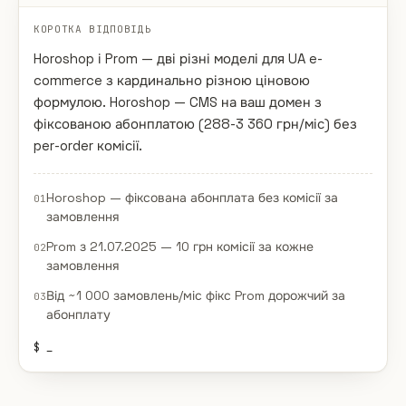
КОРОТКА ВІДПОВІДЬ
Horoshop і Prom — дві різні моделі для UA e-
commerce з кардинально різною ціновою
формулою. Horoshop — CMS на ваш домен з
фіксованою абонплатою (288-3 360 грн/міс) без
per-order комісії.
Horoshop — фіксована абонплата без комісії за
01
замовлення
Prom з 21.07.2025 — 10 грн комісії за кожне
02
замовлення
Від ~1 000 замовлень/міс фікс Prom дорожчий за
03
абонплату
$
_