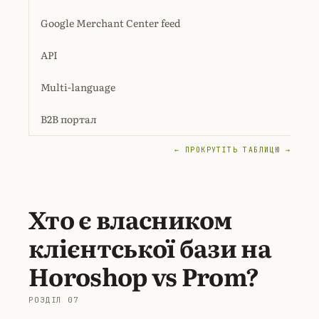
Google Merchant Center
feed
Т
API
Та
Multi-language
Та
B2B портал
Т
← ПРОКРУТІТЬ ТАБЛИЦЮ →
Хто є власником
клієнтської бази на
Horoshop vs Prom?