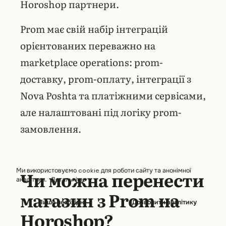
Horoshop партнери.
Prom має свій набір інтеграцій
орієнтованих переважно на
marketplace operations: prom-
доставку, prom-оплату, інтеграції з
Nova Poshta та платіжними сервісами,
але налаштовані під логіку prom-
замовлення.
Ми використовуємо cookie для роботи сайту та анонімної
Чи можна перенести
аналітики.
Детальніше
магазин з Prom на
Лише необхідні
Дозволити аналітику
Horoshop?