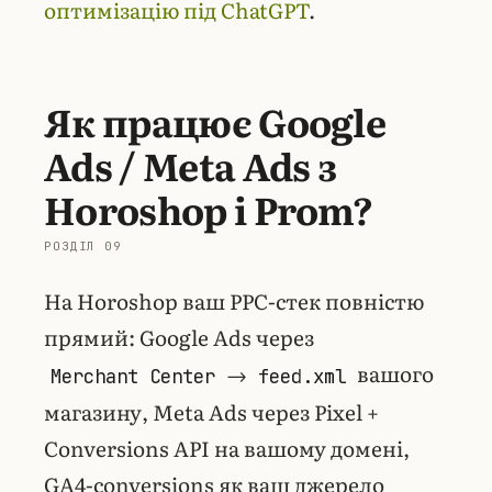
оптимізацію під ChatGPT
.
Як працює Google
Ads / Meta Ads з
Horoshop і Prom?
На Horoshop ваш PPC-стек повністю
прямий: Google Ads через
→
вашого
Merchant Center
feed.xml
магазину, Meta Ads через Pixel +
Conversions API на вашому домені,
GA4-conversions як ваш джерело