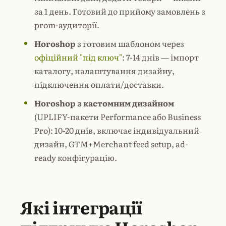
за 1 день. Готовий до прийому замовлень з
prom-аудиторії.
Horoshop
з готовим шаблоном через
офіційний "під ключ"
: 7-14 днів — імпорт
каталогу, налаштування дизайну,
підключення оплати/доставки.
Horoshop з кастомним дизайном
(UPLIFY-пакети Performance або Business
Pro): 10-20 днів, включає індивідуальний
дизайн,
GTM
+Merchant feed setup, ad-
ready конфігурацію.
Які інтеграції