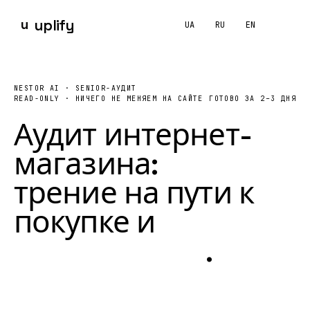
u
uplify
UA
RU
EN
Что входит в аудит сайта интернет-магазина и сколько 
NESTOR AI · SENIOR-АУДИТ
UPLIFY проводит read-only аудит публичной части интерне
READ-ONLY · НИЧЕГО НЕ МЕНЯЕМ НА САЙТЕ
ГОТОВО ЗА 2–3 ДНЯ
Аудит интернет-
магазина:
трение на пути к
покупке
и
план
исправлений
.