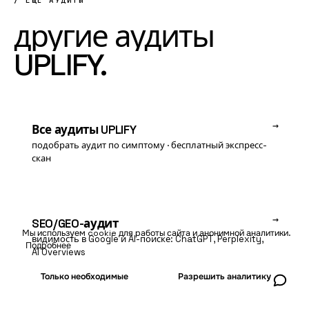
/ ЕЩЁ АУДИТЫ
другие
аудиты
UPLIFY.
→
Все аудиты UPLIFY
подобрать аудит по симптому · бесплатный экспресс-
скан
→
SEO/GEO-аудит
Мы используем cookie для работы сайта и анонимной аналитики.
видимость в Google и AI-поиске: ChatGPT, Perplexity,
Подробнее
AI Overviews
Только необходимые
Разрешить аналитику