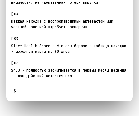
видимости, не «доказанная потеря выручки»
[04]
каждая находка с
воспроизводимым артефактом
или
честной пометкой «требует проверки»
[05]
Store Health Score · 6 слоёв барами · таблица находок
· дорожная карта
на 90 дней
[06]
$400 ·
полностью засчитывается
в первый месяц ведения
· план действий остаётся вам
$
_