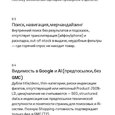
03
Поиск, навигация, мерчандайзинг
Внутренний поиск без результатов и подсказок,
отсутствует транслитерация (айфон/iphone) и
раскладка, out-of-stock в выдаче, неудобные фильтры
— где горячий спрос не находит товар.
04
Видимость в Google и AI (предпосылки, без
GMC)
Дубли title/desc, thin-категории, риски индексации
фасетов, отсутствующий или неполный Product JSON-
LD, цена/наличие не считываются — SEO, structured
data и индексация как предпосылки технической
доступности и понятности страниц для поисковых и AI-
систем. Полную Shopping-готовность подтверждает
только фид в GMC (T2).