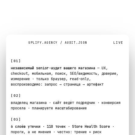
аудит
сайта:
коротко
.
LIVE
UPLIFY.AGENCY / AUDIT.JSON
[01]
независимый senior-аудит вашего магазина
— UX,
checkout, мобильная, поиск, SEO/видимость, доверие,
измерение · только браузер, read-only,
воспроизводимо: запрос → страница → артефакт
[02]
владелец магазина · сайт ведёт подрядчик · конверсия
просела · планируете масштабирование
[03]
6 слоёв утечки · 110 точек · Store Health Score
·
пороги, а не мнения · честно: трение + риск