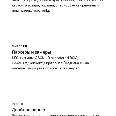
Nestor AI проходит весь путь: главная, поиск, категория,
карточка товара, корзина, checkout — как реальный
покупатель, read-only.
03
ПАРСЕРЫ
Парсеры и замеры
SEO-сигналы, JSON-LD в rendered DOM,
GA4/
GTM
/Consent, Lighthouse (медиана ×3 на
шаблон), позиции в поиске через SerpApi.
04
РЕВЬЮ
Двойное ревью
Senior-специалист повторно проверяет критические