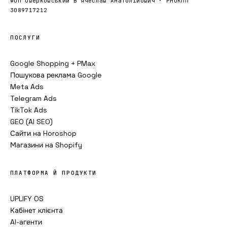
ФОП Оверковський В'ячеслав Анатолійович · РНОКПП
3089717212
ПОСЛУГИ
Google Shopping + PMax
Пошукова реклама Google
Meta Ads
Telegram Ads
TikTok Ads
GEO (AI SEO)
Сайти на Horoshop
Магазини на Shopify
ПЛАТФОРМА Й ПРОДУКТИ
UPLIFY OS
Кабінет клієнта
AI-агенти