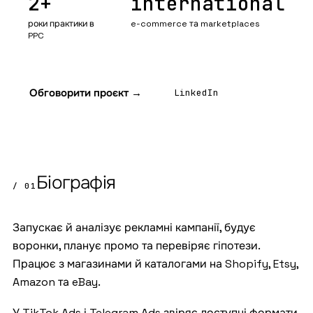
2+
international
роки практики в
e-commerce та marketplaces
PPC
Обговорити проєкт →
LinkedIn
Біографія
/ 01
Запускає й аналізує рекламні кампанії, будує
воронки, планує промо та перевіряє гіпотези.
Працює з магазинами й каталогами на Shopify, Etsy,
Amazon та eBay.
У TikTok Ads і Telegram Ads звіряє доступні формати,