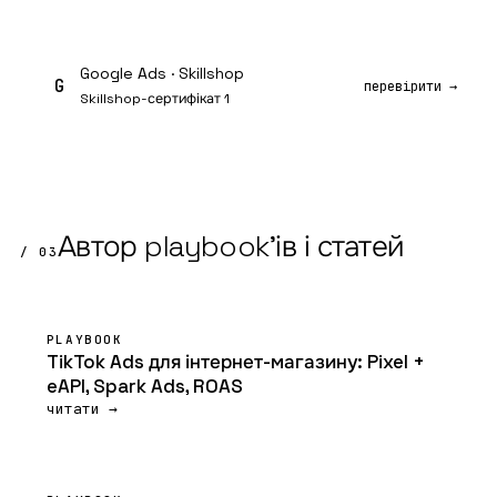
Google Ads · Skillshop
G
перевірити →
Skillshop-сертифікат 1
Автор
playbook'ів
і
статей
/ 03
PLAYBOOK
TikTok Ads для інтернет-магазину: Pixel +
eAPI, Spark Ads, ROAS
читати →