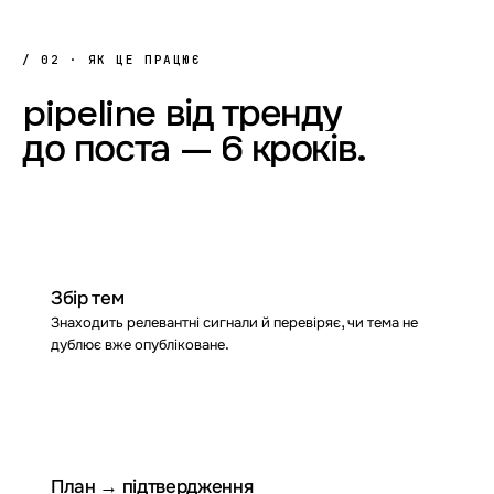
/ 02 · ЯК ЦЕ ПРАЦЮЄ
pipeline
від
тренду
до
поста
—
6
кроків.
01
Збір тем
Знаходить релевантні сигнали й перевіряє, чи тема не
дублює вже опубліковане.
02
План → підтвердження