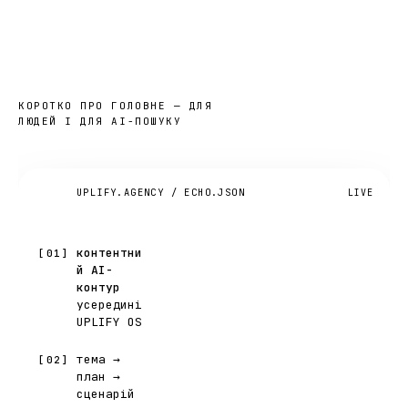
Echo
у
6
рядках
.
КОРОТКО ПРО ГОЛОВНЕ — ДЛЯ
ЛЮДЕЙ І ДЛЯ AI-ПОШУКУ
UPLIFY.AGENCY / ECHO.JSON
LIVE
контентни
[01]
й AI-
контур
усередині
UPLIFY OS
тема →
[02]
план →
сценарій