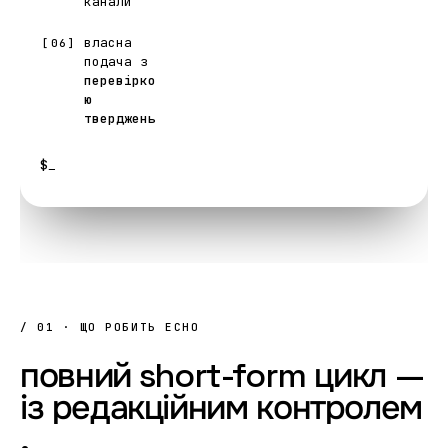
канали
власна
[06]
подача з
перевірко
ю
тверджень
$
_
/ 01 · ЩО РОБИТЬ ECHO
повний
short-form
цикл
—
із
редакційним
контролем
.