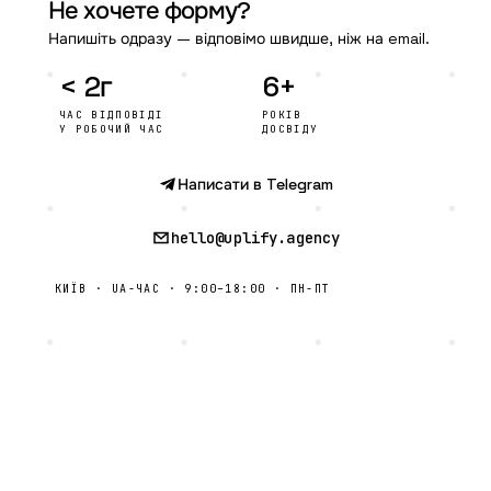
Не хочете форму?
Напишіть одразу — відповімо швидше, ніж на email.
< 2г
6+
ЧАС ВІДПОВІДІ
РОКІВ
У РОБОЧИЙ ЧАС
ДОСВІДУ
Написати в Telegram
hello@uplify.agency
КИЇВ · UA-ЧАС · 9:00–18:00 · ПН-ПТ