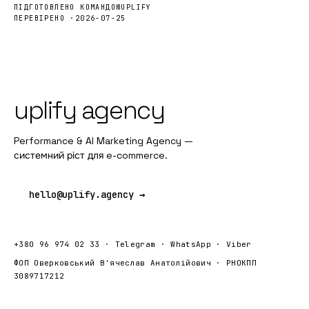
UPLIFY
ПІДГОТОВЛЕНО КОМАНДОЮ
ПЕРЕВІРЕНО ·
2026-07-25
uplify agency
Performance & AI Marketing Agency —
системний ріст для e-commerce.
hello@uplify.agency →
+380 96 974 02 33
·
Telegram
·
WhatsApp
·
Viber
ФОП Оверковський В'ячеслав Анатолійович · РНОКПП
3089717212