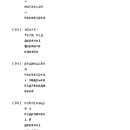
→
матеріал
→
перевірка
short-
[03]
form під
доречні
формати
каналу
редакційн
[04]
а
перевірка
+
людське
підтвердж
ення
публікаці
[05]
я у
підключен
і й
доречні