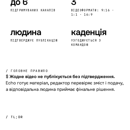
до 6
3
ПІДТРИМУВАНИХ КАНАЛІВ
ВІДЕОФОРМАТИ: 9:16 ·
1:1 · 16:9
людина
каденція
ПІДТВЕРДЖУЄ ПУБЛІКАЦІЮ
УЗГОДЖУЄТЬСЯ З
КОМАНДОЮ
/ ГОЛОВНЕ ПРАВИЛО
$
Жодне відео не публікується без підтвердження.
Echo готує матеріал, редактор перевіряє зміст і подачу,
а відповідальна людина приймає фінальне рішення.
/ TL;DR