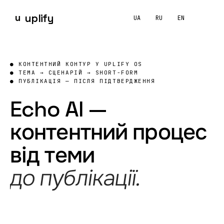
u
uplify
UA
RU
EN
Echo — Head of Content: контент і SMM
Що таке Echo AI і як він допомагає команді створювати
КОНТЕНТНИЙ КОНТУР У UPLIFY OS
Echo AI — контентний контур
UPLIFY OS
. Він допомагає до
ТЕМА → СЦЕНАРІЙ → SHORT-FORM
ПУБЛІКАЦІЯ — ПІСЛЯ ПІДТВЕРДЖЕННЯ
Echo AI —
контентний процес
від теми
до публікації.