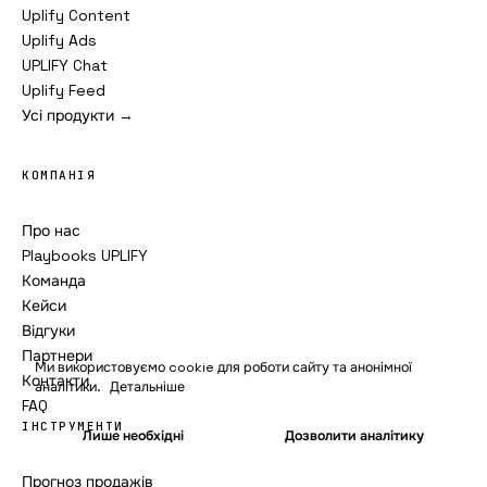
Uplify Content
Uplify Ads
UPLIFY Chat
Uplify Feed
Усі продукти →
КОМПАНІЯ
Про нас
Playbooks UPLIFY
Команда
Кейси
Відгуки
Партнери
Ми використовуємо cookie для роботи сайту та анонімної
Контакти
аналітики.
Детальніше
FAQ
ІНСТРУМЕНТИ
Лише необхідні
Дозволити аналітику
Прогноз продажів